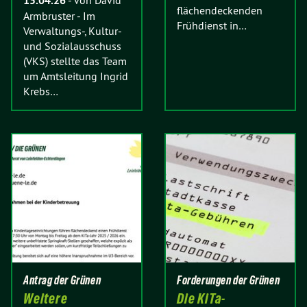
15.04.26
-
von David
flächendeckenden
Armbruster
-
Im
Frühdienst in…
Verwaltungs-, Kultur-
und Sozialausschuss
(VKS) stellte das Team
um Amtsleitung Ingrid
Krebs…
Antrag der Grünen
Forderungen der Grünen
Weitere
Die KiTa-