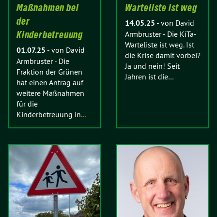
Maßnahmen bei
Warteliste ist weg
der
14.05.25
-
von David
Kinderbetreuung
Armbruster
-
Die KiTa-
Warteliste ist weg. Ist
01.07.25
-
von David
die Krise damit vorbei?
Armbruster
-
Die
Ja und nein! Seit
Fraktion der Grünen
Jahren ist die…
hat einen Antrag auf
weitere Maßnahmen
für die
Kinderbetreuung in…