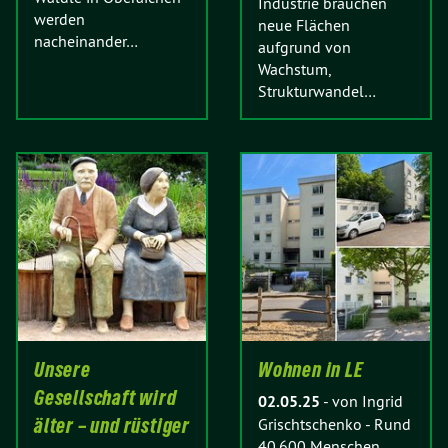
Industrie brauchen
werden
neue Flächen
nacheinander…
aufgrund von
Wachstum,
Strukturwandel…
Unsere
Wohnen in LE
Gesellschaft wird
02.05.25
-
von Ingrid
älter – und rüstiger
Grischtschenko
-
Rund
40.600 Menschen