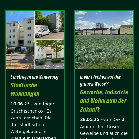
Einstieg in die Sanierung
mehr Flächen auf der
grünen Wiese?
Städtische
Gewerbe, Industrie
Wohnungen
und Wohnraum der
10.06.25
-
von Ingrid
Zukunft
Grischtschenko
-
Es
kann losgehen: Die
28.05.25
-
von David
drei städtischen
Armbruster
-
Unser
Wohngebäude im
Gewerbe und auch die
Wäldle in Oberaichen