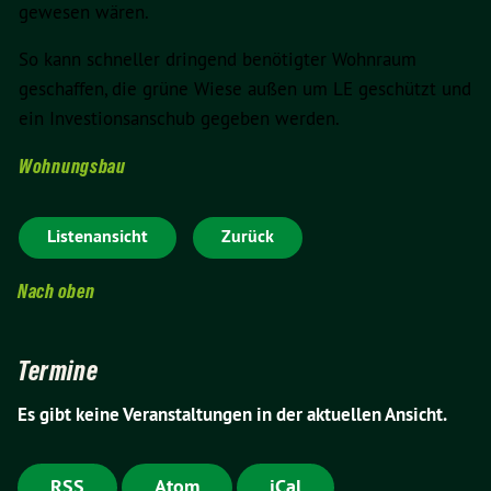
gewesen wären.
So kann schneller dringend benötigter Wohnraum
geschaffen, die grüne Wiese außen um LE geschützt und
ein Investionsanschub gegeben werden.
Wohnungsbau
Listenansicht
Zurück
Nach oben
Termine
Es gibt keine Veranstaltungen in der aktuellen Ansicht.
RSS
Atom
iCal