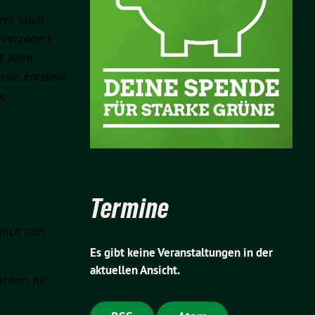
rer Stadt
 verzögert
t allen
ende entsteht
he
Termine
lich oder
Es gibt keine Veranstaltungen in der
aktuellen Ansicht.
chen, für