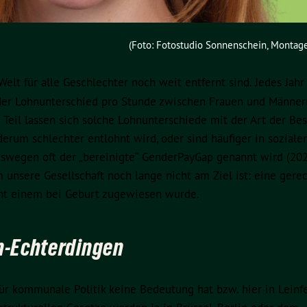
(Foto: Fotostudio Sonnenschein, Montage
elt für alle Geschlechter noch weit entfernt sind. Jedes Jahr
 der Lohnunterschied pro Stunde zwischen Frauen und Männer
 Teil lassen sich solche Lohnunterschiede mit der Art der Be
ederum schlechter entlohnt wird, oder sind häufiger in soziale
, weswegen oft der „bereinigte“ GenderPayGap genannt wird (20
 unsere Gesellschaft noch lange nicht am Ziel ist: eine gere
echt einem bei Geburt zugewiesen wurde.
en-Echterdingen
r kommunale Politik keine Bedeutung hat bzw. hier in Leinf