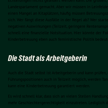
Echterdingen nichts geändert werden kann. Die großen, s
Landesparlament gemacht. Aber wir müssen in Leinfelden
einen Mangel an Kitaplätzen, häufig müssen Betreuungsz
sich. Wer fängt diese Ausfälle in der Regel ab? Wer start
negativen Auswirkungen (Teilzeit, geringere Rentenansprü
schnell eine finanzielle Notsituation. Hier könnte der Fo
Kinderbetreuung eben auch feministische Politik bedeut
Die Stadt als Arbeitgeberin
Auch die Stadt selbst ist Arbeitgeberin und kann prüfen
Führungspositionen auch in Teilzeit möglich, werden T
kann eine Kinderbetreuung garantiert werden.
Es wird schnell klar, dass sich an vielen Stellen Handl
mehr Geschlechtergerechtigkeit einzutreten. Lediglich d