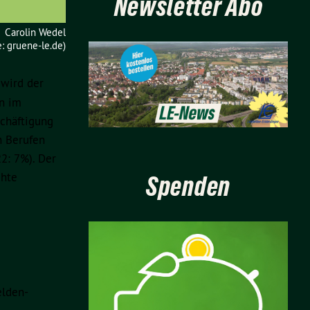
Newsletter Abo
Carolin Wedel
: gruene-le.de)
 wird der
n im
schäftigung
n Berufen
22: 7%). Der
chte
Spenden
elden-