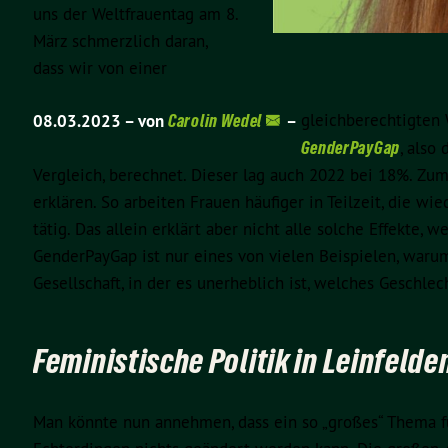
uns der Weltfrauentag am 8.
März schmerzlich daran,
dass wir von einer
gleichberechtigten W
08.03.2023 –
von
Carolin Wedel
–
GenderPayGap
, also
Vergleich, berechnet. Dieser lag auch 2022 bei 18%. Zum
erklären. So arbeiten Frauen häufiger in Teilzeit, die wi
tätig. Das allein erklärt aber nicht alle solche Effekte
GenderPayGap ist nur eines von vielen Beispielen, warum
Gesellschaft, in der es unerheblich ist, welches Geschl
Feministische Politik in Leinfeld
Man könnte nun annehmen, dass ein so „großes“ Thema fü