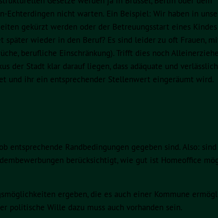
trukturellen Gesetze werden ja in Brüssel, Berlin oder dem
-Echterdingen nicht warten. Ein Beispiel: Wir haben in unse
eiten gekürzt werden oder der Betreuungsstart eines Kindes
et später wieder in den Beruf? Es sind leider zu oft Frauen, mi
che, berufliche Einschränkung). Trifft dies noch Alleinerzieh
kus der Stadt klar darauf liegen, dass adäquate und verlässlic
et und ihr ein entsprechender Stellenwert eingeräumt wird.
, ob entsprechende Randbedingungen gegeben sind. Also: sind
andembewerbungen berücksichtigt, wie gut ist Homeoffice mög
ungsmöglichkeiten ergeben, die es auch einer Kommune ermögli
er politische Wille dazu muss auch vorhanden sein.