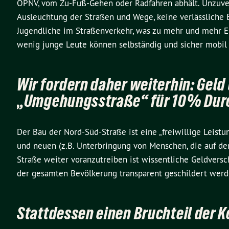
ÖPNV, vom Zu-Fuß-Gehen oder Radfahren abhält. Unzuver
Ausleuchtung der Straßen und Wege, keine verlässliche B
Jugendliche im Straßenverkehr, was zu mehr und mehr Elte
wenig junge Leute können selbständig und sicher mobil 
Wir fordern daher weiterhin: Geld
„Umgehungsstraße“ für 10% Durc
Der Bau der Nord-Süd-Straße ist eine „freiwillige Leistu
und neuen (z.B. Unterbringung von Menschen, die auf der
Straße weiter voranzutreiben ist wissentliche Geldver
der gesamten Bevölkerung transparent geschildert werde
Stattdessen einen Bruchteil der K