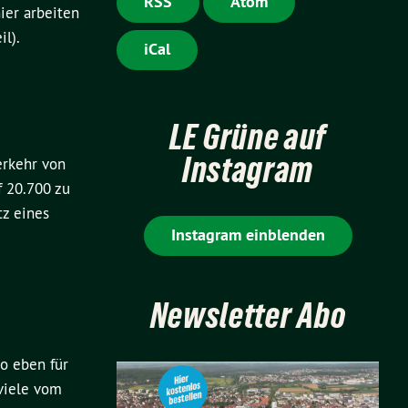
RSS
Atom
ier arbeiten
l).
iCal
LE Grüne auf
Instagram
erkehr von
f 20.700 zu
tz eines
Instagram einblenden
Newsletter Abo
to eben für
 viele vom