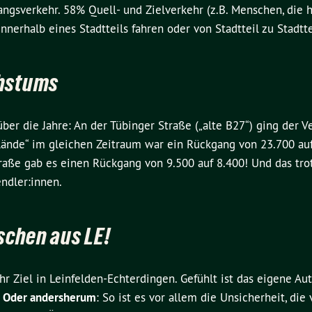
gsverkehr. 58% Quell- und Zielverkehr (z.B. Menschen, die h
erhalb eines Stadtteils fahren oder von Stadtteil zu Stadttei
chstums
über die Jahre: An der Tübinger Straße („alte B27“) ging der V
elände“ im gleichen Zeitraum war ein Rückgang von 23.700 au
aße gab es einen Rückgang von 9.500 auf 8.400! Und das tro
ndler:innen.
schen aus LE!
r Ziel in Leinfelden-Echterdingen. Gefühlt ist das eigene Au
.
Oder andersherum
: So ist es vor allem die Unsicherheit, die