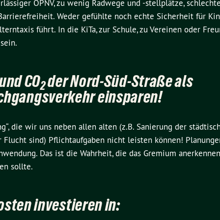
lässiger ÖPNV, zu wenig Radwege und -stellplätze, schlecht
arrierefreiheit. Weder gefühlte noch echte Sicherheit für Ki
rntaxis führt. In die KiTa, zur Schule, zu Vereinen oder Freu
sein.
 und CO
der Nord-Süd-Straße als
2
hgangsverkehr einsparen!
ng“, die wir uns neben allen alten (z.B. Sanierung der städtis
 Flucht sind) Pflichtaufgaben nicht leisten können! Planunge
schwendung. Das ist die Wahrheit, die das Gremium anerkenne
n sollte.
osten investieren in: