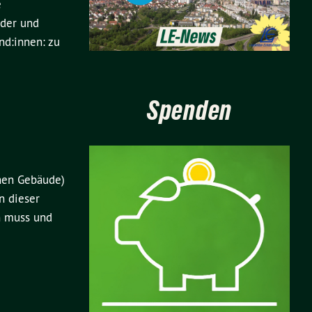
e
nder und
nd:innen: zu
Spenden
chen Gebäude)
n dieser
n muss und