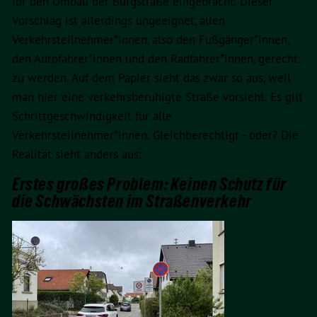
für den Umbau der Burgstraße eingebracht. Dieser
Vorschlag ist allerdings ungeeignet, allen
Verkehrsteilnehmer*innen, also den Fußgänger*innen,
den Autofahrer*innen und den Radfahrer*innen, gerecht
zu werden. Auf dem Papier sieht das zwar so aus, weil
man hier eine verkehrsberuhigte Straße vorsieht. Es gilt
Schrittgeschwindigkeit für alle
Verkehrsteilnehmer*innen. Gleichberechtigt - oder? Die
Realität sieht anders aus:
Erstes großes Problem: Keinen Schutz für
die Schwächsten im Straßenverkehr