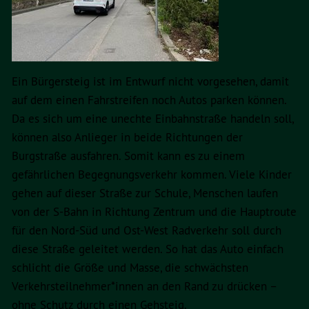
Ein Bürgersteig ist im Entwurf nicht vorgesehen, damit
auf dem einen Fahrstreifen noch Autos parken können.
Da es sich um eine unechte Einbahnstraße handeln soll,
können also Anlieger in beide Richtungen der
Burgstraße ausfahren. Somit kann es zu einem
gefährlichen Begegnungsverkehr kommen. Viele Kinder
gehen auf dieser Straße zur Schule, Menschen laufen
von der S-Bahn in Richtung Zentrum und die Hauptroute
für den Nord-Süd und Ost-West Radverkehr soll durch
diese Straße geleitet werden. So hat das Auto einfach
schlicht die Größe und Masse, die schwächsten
Verkehrsteilnehmer*innen an den Rand zu drücken –
ohne Schutz durch einen Gehsteig.