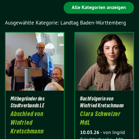
Alle Kategorien anzeigen
Ausgewählte Kategorie: Landtag Baden-Württemberg
Mitbegründer des
Nachfolgerin von
Stadtverbands LE
Winfried Kretschmann
Abschied von
Clara Schweizer
Winfried
MdL
Kretschmann
10.03.26
-
von Ingrid